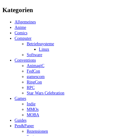
Kategorien
Allgemeines
Anime
Comics
Computer
Betriebssysteme
Linux
Software
Conventions
AnimagiC
FedCon
gamescom
RingCon
RPC
Star Wars Celebration
Games
Indie
MMOs
MOBA
Guides
Pen&Paper
Rezensionen