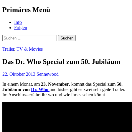
Suchen
Primäres Menü
NerdImpact
Zum
Info
Inhalt
Folgen
springen
Suchen
nach:
Trailer
,
TV & Movies
Das Dr. Who Special zum 50. Jubiläum
22. Oktober 2013
Sennewood
In einem Monat, am
23. November
, kommt das Special zum
50.
Jubiläum von
Dr. Who
und bisher gibt es zwei sehr geile Trailer.
Im Anschluss erfahrt ihr wo und wie ihr es sehen könnt.