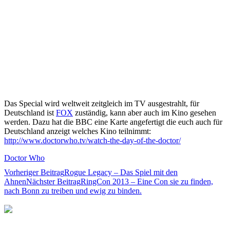
Das Special wird weltweit zeitgleich im TV ausgestrahlt, für
Deutschland ist
FOX
zuständig, kann aber auch im Kino gesehen
werden. Dazu hat die BBC eine Karte angefertigt die euch auch für
Deutschland anzeigt welches Kino teilnimmt:
http://www.doctorwho.tv/watch-the-day-of-the-doctor/
Doctor Who
Beitrags-
Vorheriger Beitrag
Rogue Legacy – Das Spiel mit den
Ahnen
Nächster Beitrag
RingCon 2013 – Eine Con sie zu finden,
Navigation
nach Bonn zu treiben und ewig zu binden.