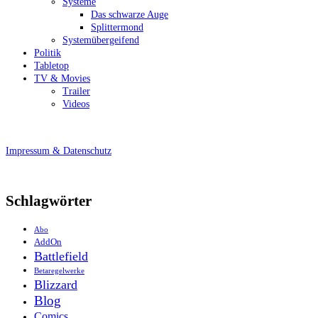
Systeme
Das schwarze Auge
Splittermond
Systemübergeifend
Politik
Tabletop
TV & Movies
Trailer
Videos
Impressum & Datenschutz
Schlagwörter
Abo
AddOn
Battlefield
Betaregelwerke
Blizzard
Blog
Comics