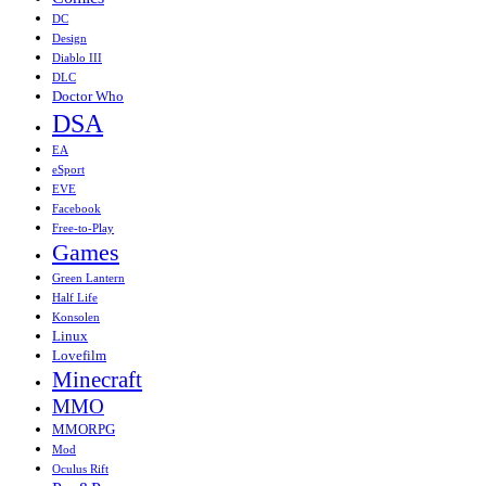
DC
Design
Diablo III
DLC
Doctor Who
DSA
EA
eSport
EVE
Facebook
Free-to-Play
Games
Green Lantern
Half Life
Konsolen
Linux
Lovefilm
Minecraft
MMO
MMORPG
Mod
Oculus Rift