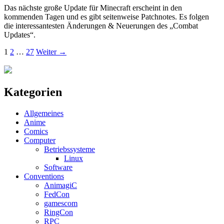
Das nächste große Update für Minecraft erscheint in den
kommenden Tagen und es gibt seitenweise Patchnotes. Es folgen
die interessantesten Änderungen & Neuerungen des „Combat
Updates“.
Beitragsnavigation
1
2
…
27
Weiter →
Kategorien
Allgemeines
Anime
Comics
Computer
Betriebssysteme
Linux
Software
Conventions
AnimagiC
FedCon
gamescom
RingCon
RPC