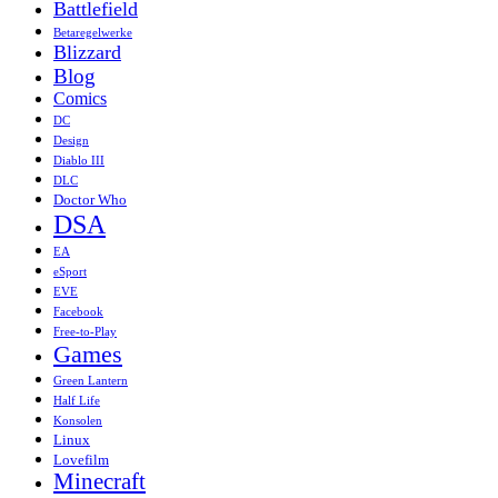
Battlefield
Betaregelwerke
Blizzard
Blog
Comics
DC
Design
Diablo III
DLC
Doctor Who
DSA
EA
eSport
EVE
Facebook
Free-to-Play
Games
Green Lantern
Half Life
Konsolen
Linux
Lovefilm
Minecraft