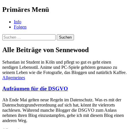
Suchen
Primäres Menü
NerdImpact
Zum
Info
Inhalt
Folgen
springen
Suchen
nach:
Alle Beiträge von Sennewood
Sebastian ist Student in Köln und pflegt so gut es geht einen
nerdigen Lebensstil. Anime und PC-Spiele gehören genauso zu
seinem Leben wie die Fotografie, das Bloggen und natürlich Kaffee.
Allgemeines
Aufräumen für die DSGVO
Ab Ende Mai gelten neue Regeln im Datenschutz. Was es mit der
Datenschutzgrundverordnung auf sich hat, könnt ihr vielerorts
nachlesen. Während manche Blogger die DSGVO zum Anlass
nehmen ihren Blog einzustampfen, gehe ich mit diesem Blog einen
anderen Weg.