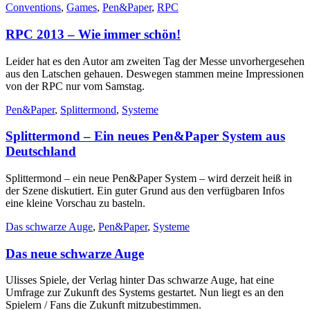
Conventions
,
Games
,
Pen&Paper
,
RPC
RPC 2013 – Wie immer schön!
Leider hat es den Autor am zweiten Tag der Messe unvorhergesehen
aus den Latschen gehauen. Deswegen stammen meine Impressionen
von der RPC nur vom Samstag.
Pen&Paper
,
Splittermond
,
Systeme
Splittermond – Ein neues Pen&Paper System aus
Deutschland
Splittermond – ein neue Pen&Paper System – wird derzeit heiß in
der Szene diskutiert. Ein guter Grund aus den verfügbaren Infos
eine kleine Vorschau zu basteln.
Das schwarze Auge
,
Pen&Paper
,
Systeme
Das neue schwarze Auge
Ulisses Spiele, der Verlag hinter Das schwarze Auge, hat eine
Umfrage zur Zukunft des Systems gestartet. Nun liegt es an den
Spielern / Fans die Zukunft mitzubestimmen.