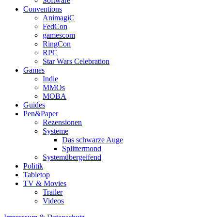
Software
Conventions
AnimagiC
FedCon
gamescom
RingCon
RPC
Star Wars Celebration
Games
Indie
MMOs
MOBA
Guides
Pen&Paper
Rezensionen
Systeme
Das schwarze Auge
Splittermond
Systemübergeifend
Politik
Tabletop
TV & Movies
Trailer
Videos