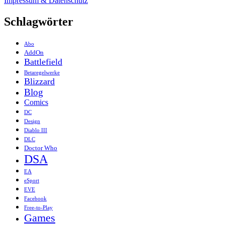
Impressum & Datenschutz
Schlagwörter
Abo
AddOn
Battlefield
Betaregelwerke
Blizzard
Blog
Comics
DC
Design
Diablo III
DLC
Doctor Who
DSA
EA
eSport
EVE
Facebook
Free-to-Play
Games