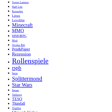
Green Lantern
Half Life
Konsolen
Linux
Lovefilm
Minecraft
MMO
MMORPG
Mod
Oculus Rift
Pen&Paper
Rezension
Rollenspiele
rspb
Serie
Splittermond
Star Wars
Steam
Tabletop
TESO
Titanfall
Trailer