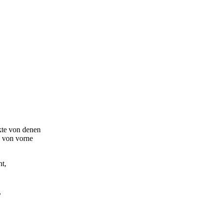
nkte von denen
n von vorne
t,
,