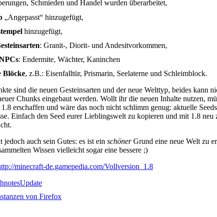
berungen, Schmieden und Handel wurden überarbeitet,
p
„Angepasst“ hinzugefügt,
tempel
hinzugefügt,
esteinsarten
: Granit-, Diorit- und Andesitvorkommen,
NPCs
: Endermite, Wächter, Kaninchen
e
Blöcke
, z.B.: Eisenfalltür, Prismarin, Seelaterne und Schleimblock.
te sind die neuen Gesteinsarten und der neue Welttyp, beides kann nic
euer Chunks eingebaut werden. Wollt ihr die neuen Inhalte nutzen, müs
 1.8 erschaffen und wäre das noch nicht schlimm genug: aktuelle Seeds 
se. Einfach den Seed eurer Lieblingswelt zu kopieren und mit 1.8 neu 
icht.
 jedoch auch sein Gutes: es ist ein
schöner
Grund eine neue Welt zu er
ammelten Wissen vielleicht sogar eine bessere ;)
http://minecraft-de.gamepedia.com/Vollversion_1.8
chnotes
Update
nstanzen von Firefox